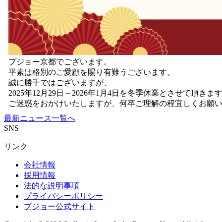
プジョー京都でございます。
平素は格別のご愛顧を賜り有難うございます。
誠に勝手ではございますが、
2025年12月29日～2026年1月4日を冬季休業とさせて頂きま
ご迷惑をおかけいたしますが、何卒ご理解の程宜しくお願
最新ニュース一覧へ
SNS
リンク
会社情報
採用情報
法的な説明事項
プライバシーポリシー
プジョー公式サイト