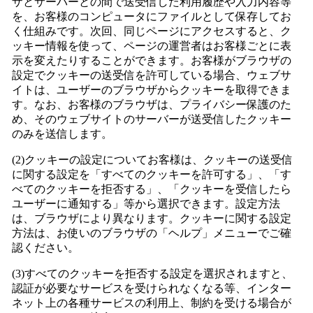
ザとサーバーとの間で送受信した利用履歴や入力内容等
を、お客様のコンピュータにファイルとして保存してお
く仕組みです。次回、同じページにアクセスすると、ク
ッキー情報を使って、ページの運営者はお客様ごとに表
示を変えたりすることができます。お客様がブラウザの
設定でクッキーの送受信を許可している場合、ウェブサ
イトは、ユーザーのブラウザからクッキーを取得できま
す。なお、お客様のブラウザは、プライバシー保護のた
め、そのウェブサイトのサーバーが送受信したクッキー
のみを送信します。
(2)クッキーの設定についてお客様は、クッキーの送受信
に関する設定を「すべてのクッキーを許可する」、「す
べてのクッキーを拒否する」、「クッキーを受信したら
ユーザーに通知する」等から選択できます。設定方法
は、ブラウザにより異なります。クッキーに関する設定
方法は、お使いのブラウザの「ヘルプ」メニューでご確
認ください。
(3)すべてのクッキーを拒否する設定を選択されますと、
認証が必要なサービスを受けられなくなる等、インター
ネット上の各種サービスの利用上、制約を受ける場合が