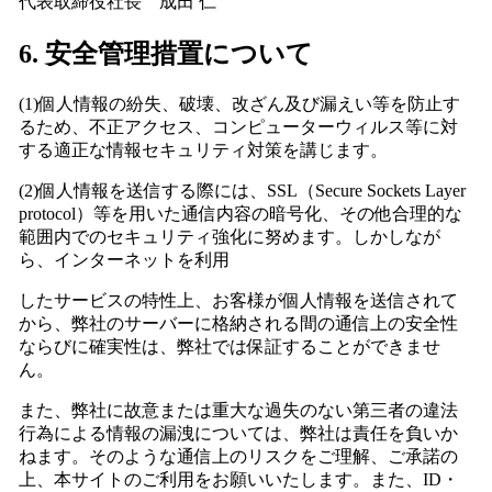
代表取締役社長 成田 仁
6. 安全管理措置について
(1)個人情報の紛失、破壊、改ざん及び漏えい等を防止す
るため、不正アクセス、コンピューターウィルス等に対
する適正な情報セキュリティ対策を講じます。
(2)個人情報を送信する際には、SSL（Secure Sockets Layer
protocol）等を用いた通信内容の暗号化、その他合理的な
範囲内でのセキュリティ強化に努めます。しかしなが
ら、
インターネットを利用
したサービスの特性上、お客様が個人情報を送信されて
から、弊社のサーバーに格納される間の通信上の安全性
ならびに確実性は、弊社では保証することができませ
ん。
また、弊社に故意または重大な過失のない第三者の違法
行為による情報の漏洩については、弊社は責任を負いか
ねます。そのような通信上のリスクをご理解、ご承諾の
上、本サイトのご利用を
お願いいたします。また、ID・